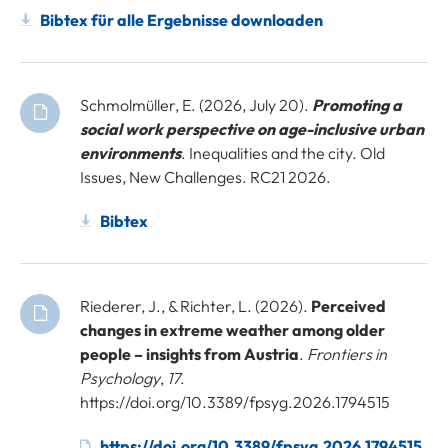
Bibtex für alle Ergebnisse downloaden
Schmolmüller, E. (2026, July 20).
Promoting a
social work perspective on age-inclusive urban
environments
. Inequalities and the city. Old
Issues, New Challenges. RC21 2026.
Bibtex
Riederer, J., & Richter, L. (2026).
Perceived
changes in extreme weather among older
people – insights from Austria
.
Frontiers in
Psychology
,
17
.
https://doi.org/10.3389/fpsyg.2026.1794515
https://doi.org/10.3389/fpsyg.2026.1794515