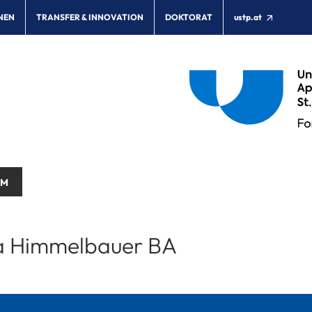
NEN
TRANSFER & INNOVATION
DOKTORAT
ustp.at
AM
 Himmelbauer BA