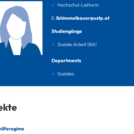
Hochschul-Lektorin
E:
lbhimmelbauer@ustp.at
Studiengänge
Soziale Arbeit (BA)
Departments
Soziales
ekte
hilferegime